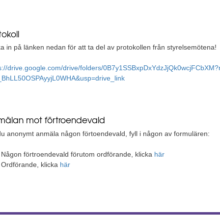
tokoll
ka in på länken nedan för att ta del av protokollen från styrelsemötena!
s://drive.google.com/drive/folders/0B7y1SSBxpDxYdzJjQk0wcjFCbXM?
_BhLL50OSPAyyjL0WHA&usp=drive_link
älan mot förtroendevald
 du anonymt anmäla någon förtoendevald, fyll i någon av formulären:
Någon förtroendevald förutom ordförande, klicka
här
Ordförande, klicka
här