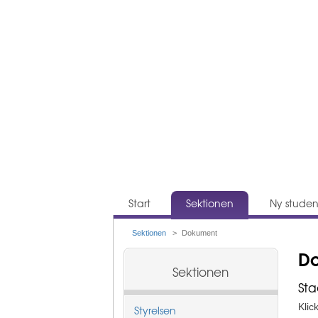
Huvudmeny
Start
Sektionen
Ny studen
Sektionen
>
Dokument
Du är här
D
Sektionen
St
Klic
Styrelsen