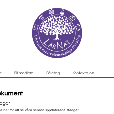
Hoppa till sekundärmenyn
Hoppa till huvudmenyn
Hoppa till innehållet
t
Bli medlem
Företag
Kontakta oss
okument
adgar
ka
här
för att se våra senast uppdaterade stadgar.