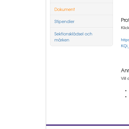
Dokument
Pro
Stipendier
Klic
Sektionsklädsel och
märken
http
KQi
Anm
Vill