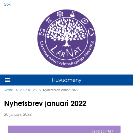
Sök
Hoppa till huvudmenyn
Hoppa till innehållet
Huvudmeny
Artikel
>
2022-01-28
>
Nyhetsbrev januari 2022
Du är här
Nyhetsbrev januari 2022
28 januari, 2022