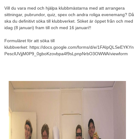
Vill du vara med och hjälpa klubbmästarna med att arrangera
sittningar, pubrundor, quiz, spex och andra roliga evenemang? Då
ska du definitivt söka till klubbverket. Söket är öppet från och med
idag (8 januari) fram till och med 16 januari!!
Formuläret för att söka till
klubbverket: https://docs.google.com/forms/d/e/1FAIpQLSeEYKYn
PesclUVjjM0P9_0gboKzovbpa4f9sLpnpNrbO3OWWA/viewform