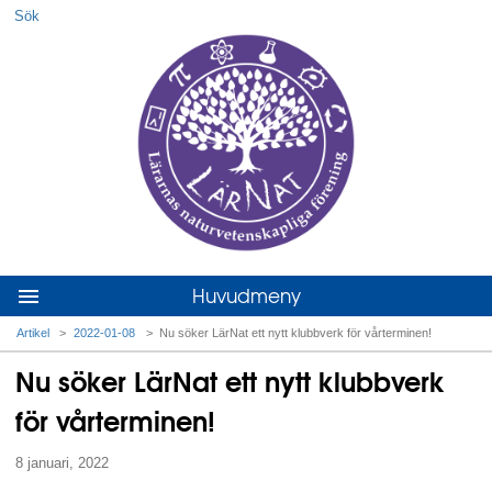
Sök
Hoppa till huvudmenyn
Hoppa till innehållet
Huvudmeny
Artikel
>
2022-01-08
>
Nu söker LärNat ett nytt klubbverk för vårterminen!
Du är här
Nu söker LärNat ett nytt klubbverk
för vårterminen!
8 januari, 2022