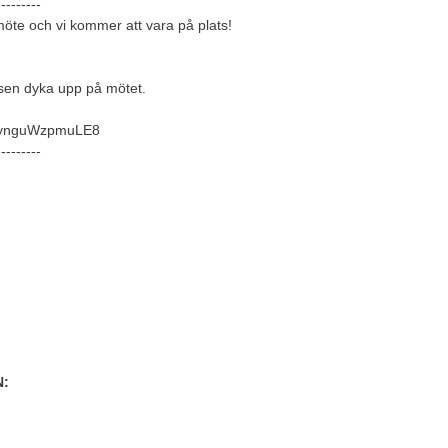
---------
möte och vi kommer att vara på plats!
 sen dyka upp på mötet.
2SynguWzpmuLE8
---------
N: