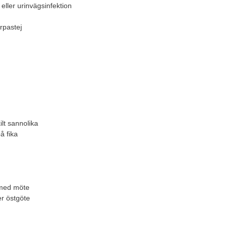
 eller urinvägsinfektion
rpastej
lt sannolika
å fika
 med möte
er östgöte