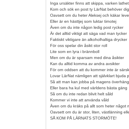
Inga ursäkter finns att skippa, varken lathet
Kom och sök en post ty LärNat behöver dig
Oavsett om du heter Aleksej och käkar leve
Eller är en hästtjej som luktar timotej
Även om du inte någon ledig post rycker
Är det alltid viktigt att säga vad man tycker
Faktiskt viktigare än alkoholhaltiga drycker
För oss spelar din åsikt stor roll
Lite som en lyra i brännboll
Men om du är sparsam med dina åsikter
Kan du alltid komma av andra avsikter
För om oddsen att du kommer inte är särski
Lovar LärNat nämligen att självklart bjuda p
Så att man kan jobba på magens överhäng
Eller bara ha kul med världens bästa gäng
Så om du inte redan blivit helt såld
Kommer vi inte att använda våld
Även om du kräks på allt som heter något
Oavsett om du är stor, liten, västlänning ell
SÅ KOM PÅ LÄRNATS STORMÖTE!