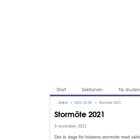
Huvudmeny
Start
Sektionen
Ny studen
Artikel
>
2021-11-09
>
Stormöte 2021
Du är här
Stormöte 2021
9 november, 2021
Det är dags för höstens stormöte med värl