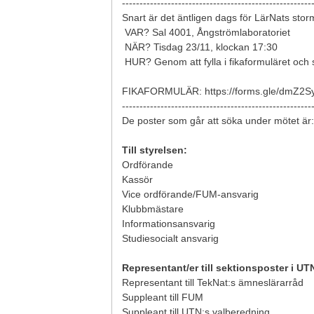
------------------------------------------------------
Snart är det äntligen dags för LärNats stor
VAR? Sal 4001, Ångströmlaboratoriet
NÄR? Tisdag 23/11, klockan 17:30
HUR? Genom att fylla i fikaformuläret och
FIKAFORMULÄR: https://forms.gle/dmZ
------------------------------------------------------
De poster som går att söka under mötet är:
Till styrelsen:
Ordförande
Kassör
Vice ordförande/FUM-ansvarig
Klubbmästare
Informationsansvarig
Studiesocialt ansvarig
Representant/er till sektionsposter i UT
Representant till TekNat:s ämneslärarråd
Suppleant till FUM
Suppleant till UTN:s valberedning