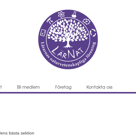
Hoppa till huvudmenyn
Hoppa till innehållet
t
Bli medlem
Företag
Kontakta oss
dens bästa sektion