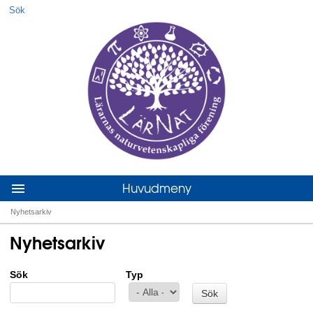
Sök
Hoppa till huvudmenyn
Hoppa till innehållet
Huvudmeny
Nyhetsarkiv
Du är här
Nyhetsarkiv
Sök
Typ